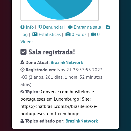
#Brasil
6 pessoas
#RadioModao
5 pessoas
#Brazink
5 pessoas
Info
|
Denunciar
|
Entrar na sala
|
Log
|
Estatísticas
|
0 Fotos
|
0
Ver todas as salas
Vídeos
Sala registrada!
🎁 Promoção
🛍 Crie seu Chat e Rádio 📻
Dono Atual:
BrazinkNetwork
com Site e Chat Bot 🤖 de Pedidos
.
Registrado em:
Nov 21 23:57:53 2023
-03 (2 anos, 261 dias, 1 hora, 32 minutos
atrás)
Tópico:
Converse com brasileiros e
portugueses em Luxemburgo! Site:
https://chatbrasil.com.br/brasileiros-e-
portugueses-em-luxemburgo
English
Português
Español
© 2018 Brazink
Tópico editado por:
BrazinkNetwork