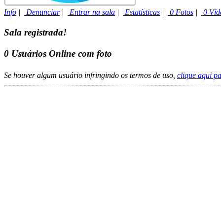
Info
|
Denunciar
|
Entrar na sala
|
Estatísticas
|
0 Fotos
|
0 Víd
Sala registrada!
0
Usuários Online com foto
Se houver algum usuário infringindo os termos de uso,
clique aqui p