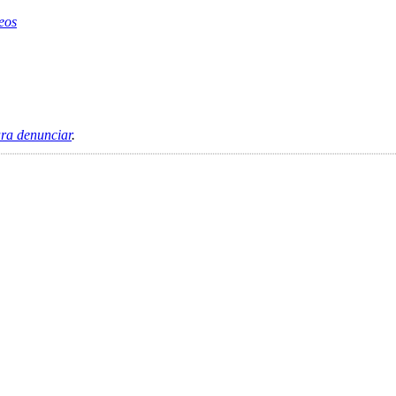
eos
ara denunciar
.