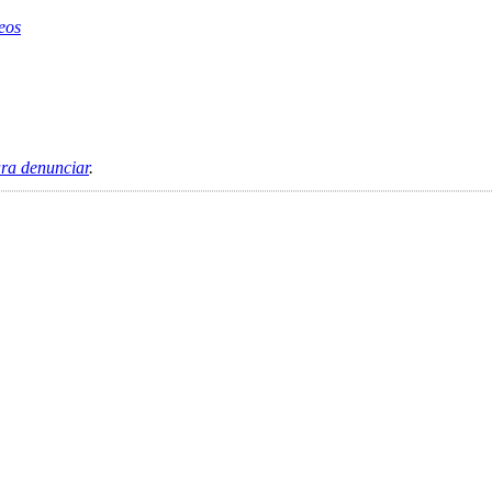
eos
ara denunciar
.