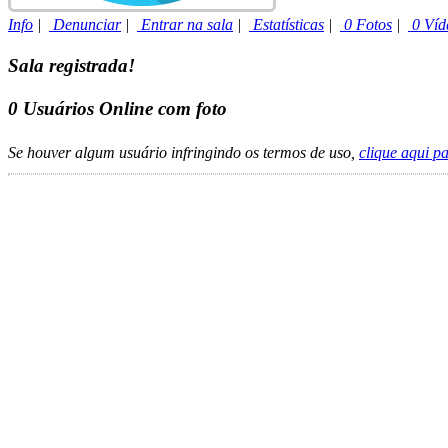
Info
|
Denunciar
|
Entrar na sala
|
Estatísticas
|
0 Fotos
|
0 Víd
Sala registrada!
0
Usuários Online com foto
Se houver algum usuário infringindo os termos de uso,
clique aqui p