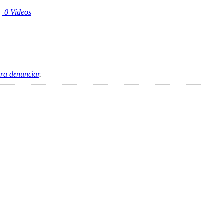
|
0 Vídeos
ara denunciar
.