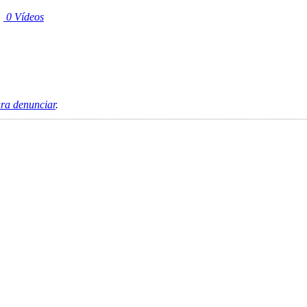
|
0 Vídeos
ara denunciar
.