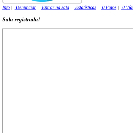
Info
|
Denunciar
|
Entrar na sala
|
Estatísticas
|
0 Fotos
|
0 Víd
Sala registrada!