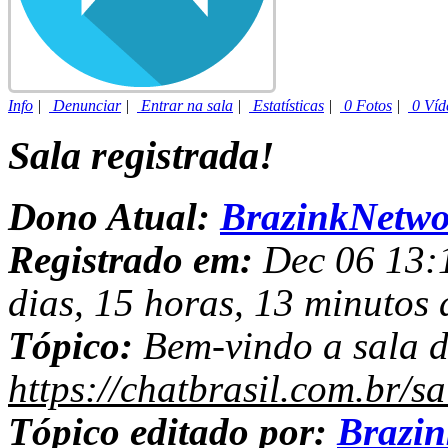
Info
|
Denunciar
|
Entrar na sala
|
Estatísticas
|
0 Fotos
|
0 Víd
Sala registrada!
Dono Atual:
BrazinkNetwo
Registrado em:
Dec 06 13:1
dias, 15 horas, 13 minutos 
Tópico:
Bem-vindo a sala d
https://chatbrasil.com.br/s
Tópico editado por:
Brazi