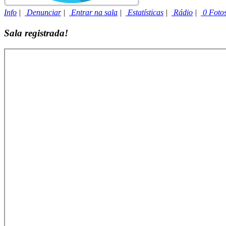
Info
|
Denunciar
|
Entrar na sala
|
Estatísticas
|
Rádio
|
0 Foto
Sala registrada!