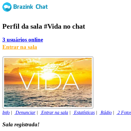
Perfil da sala
#Vida
no chat
3 usuários online
Entrar na sala
Info
|
Denunciar
|
Entrar na sala
|
Estatísticas
|
Rádio
|
2 Foto
Sala registrada!