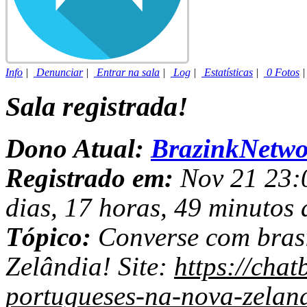
Info
|
Denunciar
|
Entrar na sala
|
Log
|
Estatísticas
|
0 Fotos
Sala registrada!
Dono Atual:
BrazinkNetwo
Registrado em:
Nov 21 23:0
dias, 17 horas, 49 minutos 
Tópico:
Converse com brasi
Zelândia! Site:
https://chat
portugueses-na-nova-zelan