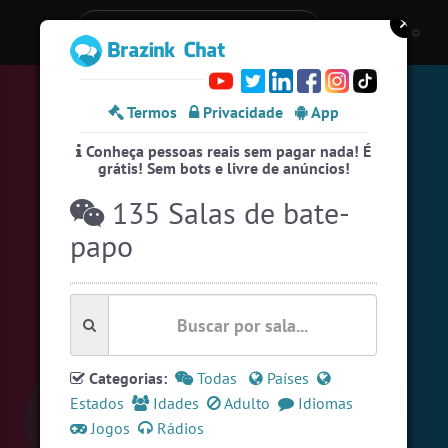
Entre numa sala de bate-papo
Stats
Termos
Privacidade
App
Espiar pessoas online
51
Conheça pessoas reais sem pagar nada! É
#EstadosUnidos
2
pessoas
grátis! Sem bots e livre de anúncios!
#Amizade
7
pessoas
135 Salas de bate-
#Portugal
16 pessoas
papo
#Brasil
10 pessoas
#ParaisoTropical
10 pessoas
#Evangelicos
8 pessoas
Categorias:
Todas
Países
#Zoom
7 pessoas
Estados
Idades
Adulto
Idiomas
#Novanativa
6 pessoas
Jogos
Rádios