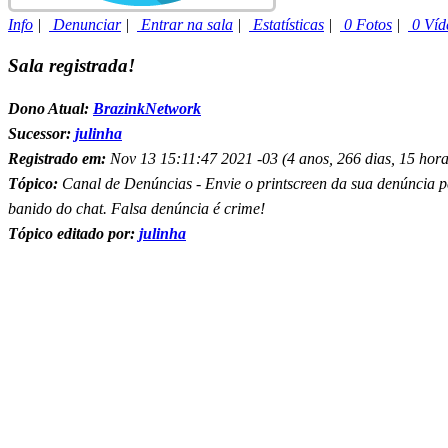
Info
|
Denunciar
|
Entrar na sala
|
Estatísticas
|
0 Fotos
|
0 Víd
Sala registrada!
Dono Atual:
BrazinkNetwork
Sucessor:
julinha
Registrado em:
Nov 13 15:11:47 2021 -03 (4 anos, 266 dias, 15 hora
Tópico:
Canal de Denúncias - Envie o printscreen da sua denúncia 
banido do chat. Falsa denúncia é crime!
Tópico editado por:
julinha