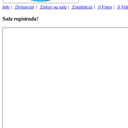
Info
|
Denunciar
|
Entrar na sala
|
Estatísticas
|
0 Fotos
|
0 Víd
Sala registrada!