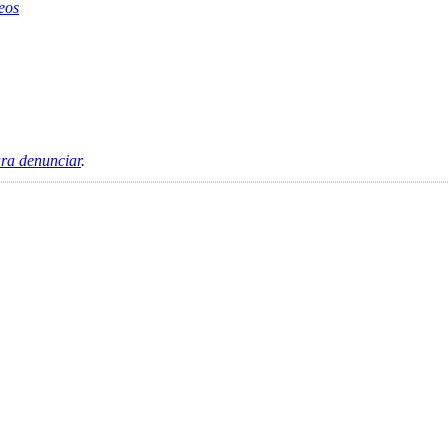
eos
ara denunciar
.