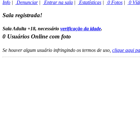
Info
|
Denunciar
|
Entrar na sala
|
Estatísticas
|
0 Fotos
|
0 Víd
Sala registrada!
Sala Adulta +18, necessário
verificação da idade
.
0
Usuários Online com foto
Se houver algum usuário infringindo os termos de uso,
clique aqui p