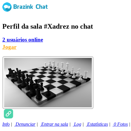
Perfil da sala
#Xadrez
no chat
2 usuários online
Jogar
Info
|
Denunciar
|
Entrar na sala
|
Log
|
Estatísticas
|
0 Fotos