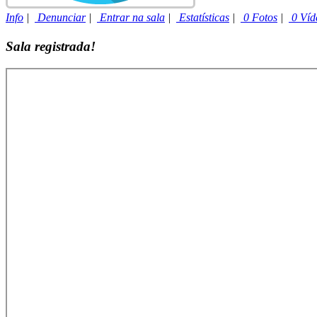
Info
|
Denunciar
|
Entrar na sala
|
Estatísticas
|
0 Fotos
|
0 Víd
Sala registrada!