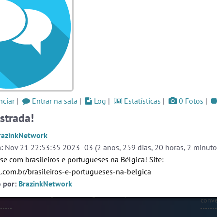
ssos
#Novanativa
5 pessoas
#Sexo
+18
5 pessoas
og
#LoveHits
4 pessoas
Ver todas as salas
Este
one,
ação
ciar
|
Entrar na sala
|
Log
|
Estatísticas
|
0 Fotos
|
ate-
🎁 Promoção
🛍 Crie seu Chat e Rádio 📻
o as
com Site e Chat Bot 🤖 de Pedidos
.
strada!
r em
rmos
razinkNetwork
liza
papo
:
Nov 21 22:53:35 2023 -03 (2 anos, 259 dias, 20 horas, 2 minutos
 que
se com brasileiros e portugueses na Bélgica! Site:
alas
s ou
il.com.br/brasileiros-e-portugueses-na-belgica
endo
Prot
o por:
BrazinkNetwork
webca
oais
e pri
English
Português
Español
© 2018 Brazink
conve