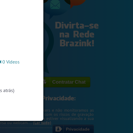
0 Vídeos
Contratar Chat
 atrás)
egemos o seu IP de hackers e não monitoramos as
m. Entretanto, cuidado com os riscos de gravação
ntscreen pela pessoa que estiver visualizando a sua
rsa ou webcam....
(Ler tudo)
Privacidade