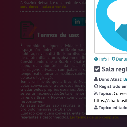
A Brazink Network é uma rede de salas de bate-papo.
Veja no
servidores
e
salas a venda
.
Linkedin
Bl
É proibido qualquer atividade ilegal na Rede Brazink. 
espaço não poderá ser utilizado para passar número de telef
publicar, enviar, distribuir ou divulgar conteúdos ou inform
de caráter difamatório, obsceno ou ilícito.
Info
|
Denun
Considerando que o Brazink Chat é um site de salas de b
papo, os voluntários da sala #Denuncias têm acess
Sala regi
mensagens privadas com palavras suspeitas para averigua
tempo real e tomar as medidas cabíveis de acordo com os te
de uso e legislação.
Dono Atual:
B
Tenha em mente que a Brazink Network não se responsabi
pelas conversas entre os usuários nem pelas salas de bate-
Registrado em
criadas pelos próprios usuários. Bloqueie um usuário sempre
Tópico:
Conver
se sentir incomodado. Se tu é menor de idade, só utilize as s
livres da Brazink Network com o consentimento de seus pai
https://chatbras
responsáveis.
As salas adultas são restritas a maiores de 18 anos, s
Tópico editad
proibido menores de 18 anos.
Cuidado com quem conversa, evite fornecer informações pess
relevantes a desconhecidos.
Ler termos de uso completo.