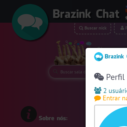
Buscar nick
P
Siga-nos:
Perfil
2 usuári
Entrar n