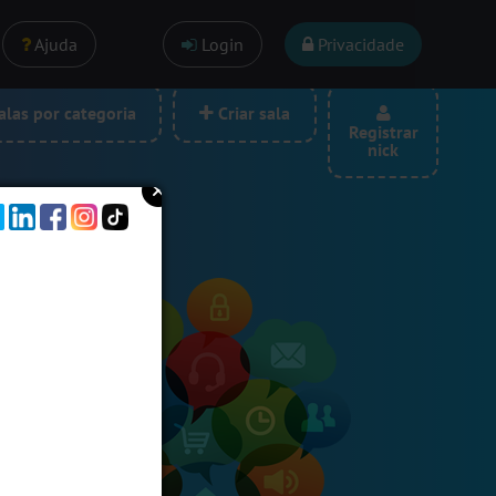
Ajuda
Login
Privacidade
las por categoria
Criar sala
Registrar
nick