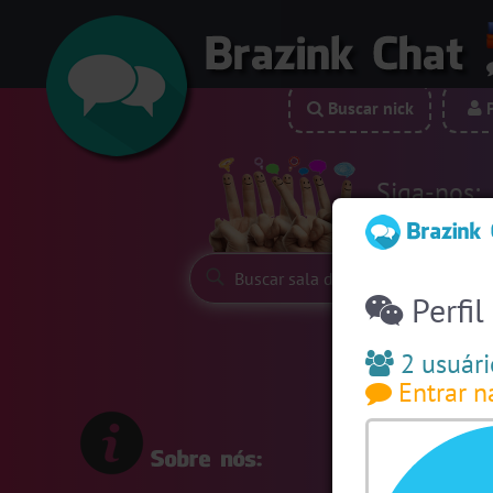
Buscar nick
P
Siga-nos:
Perfil
2 usuári
Entrar n