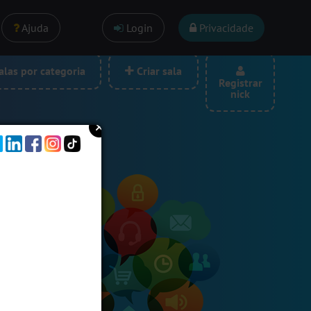
Ajuda
Login
Privacidade
las por categoria
Criar sala
Registrar
nick