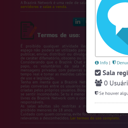
A Brazink Network é uma rede de salas de bate-papo.
Veja no
servidores
e
salas a venda
.
Linkedin
Bl
É proibido qualquer atividade ilegal na Rede Brazink. 
espaço não poderá ser utilizado para passar número de telef
publicar, enviar, distribuir ou divulgar conteúdos ou inform
de caráter difamatório, obsceno ou ilícito.
Considerando que o Brazink Chat é um site de salas de b
Info
|
Denun
papo, os voluntários da sala #Denuncias têm acess
mensagens privadas com palavras suspeitas para averigua
Sala regi
tempo real e tomar as medidas cabíveis de acordo com os te
de uso e legislação.
0
Usuári
Tenha em mente que a Brazink Network não se responsabi
pelas conversas entre os usuários nem pelas salas de bate-
criadas pelos próprios usuários. Bloqueie um usuário sempre
Se houver algu
se sentir incomodado. Se tu é menor de idade, só utilize as s
livres da Brazink Network com o consentimento de seus pai
responsáveis.
As salas adultas são restritas a maiores de 18 anos, s
proibido menores de 18 anos.
Cuidado com quem conversa, evite fornecer informações pess
relevantes a desconhecidos.
Ler termos de uso completo.