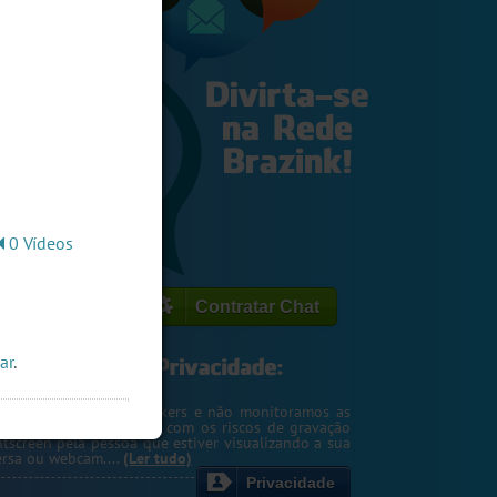
0 Vídeos
Contratar Chat
ar
.
egemos o seu IP de hackers e não monitoramos as
m. Entretanto, cuidado com os riscos de gravação
ntscreen pela pessoa que estiver visualizando a sua
rsa ou webcam....
(Ler tudo)
Privacidade