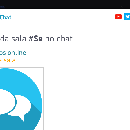
irc.brazink.net +6697
Denúncias
Salas:
136
Pessoas
Online:
27
erfis
Sa
Entre numa sala de bate-papo
Stats
 da sala
#Se
no chat
Espiar pessoas online
27
#EstadosUnidos
2
pessoas
os online
a sala
#Amizade
4
pessoas
#Novanativa
5 pessoas
#Zoom
5 pessoas
#Portugal
5 pessoas
#Sexo
+18
4 pessoas
#Denuncias
4 pessoas
#Brasil
4 pessoas