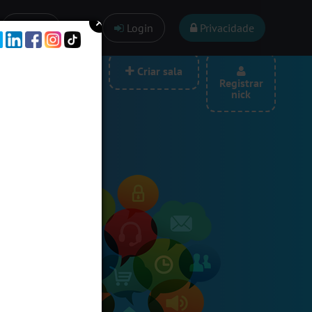
Ajuda
Login
Privacidade
las por categoria
Criar sala
Registrar
nick