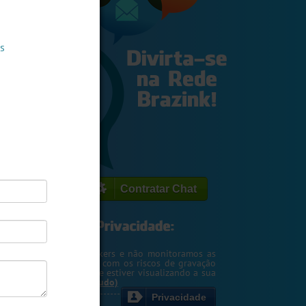
s
Contratar Chat
egemos o seu IP de hackers e não monitoramos as
m. Entretanto, cuidado com os riscos de gravação
ntscreen pela pessoa que estiver visualizando a sua
rsa ou webcam....
(Ler tudo)
Privacidade