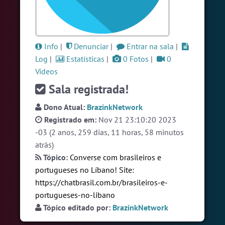
#LoveHits
5 pessoas
#RadioModao
5 pessoas
#Sexo
+18
5 pessoas
Info
|
Denunciar
|
Entrar na sala
|
Log
|
Estatísticas
|
0 Fotos
|
0
Ver todas as salas
Vídeos
Sala registrada!
🎁 Promoção
🛍 Crie seu Chat e Rádio 📻
Dono Atual:
BrazinkNetwork
com Site e Chat Bot 🤖 de Pedidos
.
Registrado em:
Nov 21 23:10:20 2023
-03 (2 anos, 259 dias, 11 horas, 58 minutos
atrás)
Tópico:
Converse com brasileiros e
portugueses no Líbano! Site:
https://chatbrasil.com.br/brasileiros-e-
portugueses-no-libano
English
Português
Español
© 2018 Brazink
Tópico editado por:
BrazinkNetwork