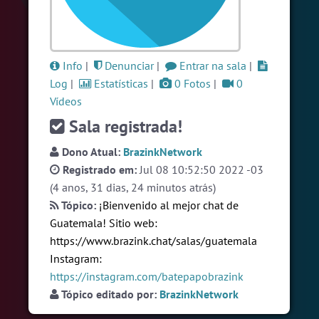
#RadioModao
5 pessoas
#LoveHits
5 pessoas
#Sexo
+18
5 pessoas
Info
|
Denunciar
|
Entrar na sala
|
Log
|
Estatísticas
|
0 Fotos
|
0
Ver todas as salas
Vídeos
Sala registrada!
🎁 Promoção
🛍 Crie seu Chat e Rádio 📻
Dono Atual:
BrazinkNetwork
com Site e Chat Bot 🤖 de Pedidos
.
Registrado em:
Jul 08 10:52:50 2022 -03
(4 anos, 31 dias, 24 minutos atrás)
Tópico:
¡Bienvenido al mejor chat de
Guatemala! Sitio web:
https://www.brazink.chat/salas/guatemala
Instagram:
https://instagram.com/batepapobrazink
English
Português
Español
© 2018 Brazink
Tópico editado por:
BrazinkNetwork