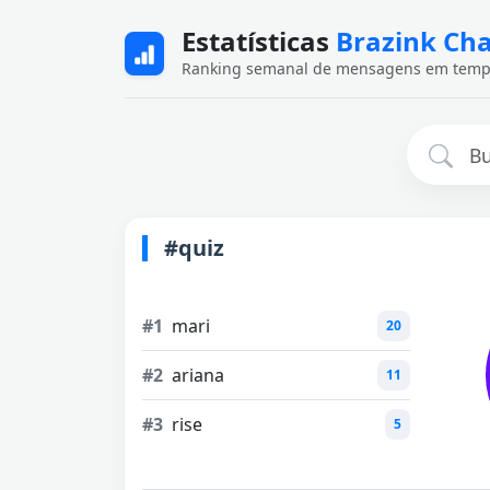
Estatísticas
Brazink Ch
Ranking semanal de mensagens em temp
#quiz
#1
mari
20
#2
ariana
11
#3
rise
5