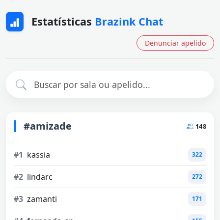
Estatísticas
Brazink Chat
Denunciar apelido
#amizade
148
#1
kassia
322
#2
lindarc
272
#3
zamanti
171