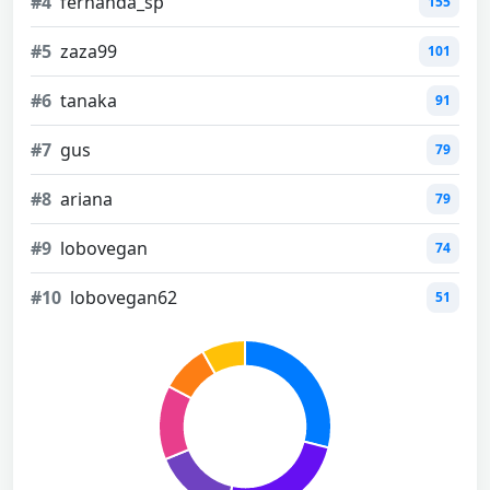
#4
fernanda_sp
155
#5
zaza99
101
#6
tanaka
91
#7
gus
79
#8
ariana
79
#9
lobovegan
74
#10
lobovegan62
51